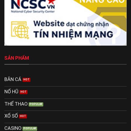
SẢN PHẨM
BẮN CÁ
NỔ HŨ
THỂ THAO
XỔ SỐ
CASINO