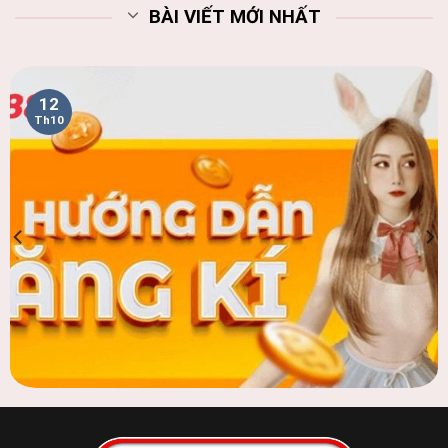
BÀI VIẾT MỚI NHẤT
12
Th10