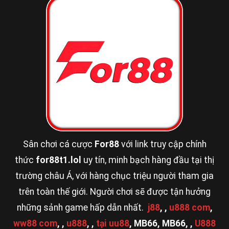
Sân chơi cá cược
For88
với link truy cập chính
thức
for88t1.lol
uy tín, minh bạch hàng đầu tại thị
trường châu Á, với hàng chục triệu người tham gia
trên toàn thế giới. Người chơi sẽ được tận hưởng
những sảnh game hấp dẫn nhất.
j88
, ,
u888 com
,
ww88 com
, ,
u888
, ,
tại uu88
, MB66, MB66, ,
U888