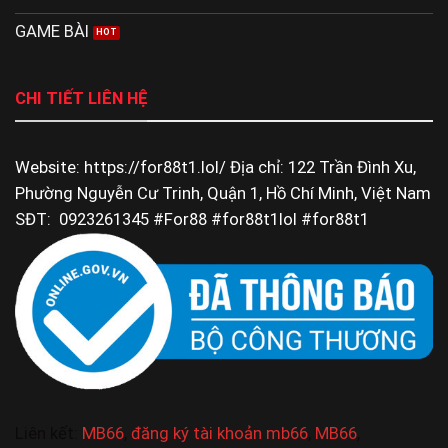
GAME BÀI
CHI TIẾT LIÊN HỆ
Website:
https://for88t1.lol/
Địa chỉ: 122 Trần Đình Xu,
Phường Nguyễn Cư Trinh, Quận 1, Hồ Chí Minh, Việt Nam
SĐT: 0923261345 #For88 #for88t1lol #for88t1
Liên kết:
MB66
,
đăng ký tài khoản mb66
,
MB66
,