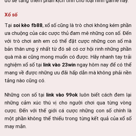
đó sẽ tăng thêm phần kịch tính cho loại hình game này.
Xổ số
Tại
soi kèo fb88
, xổ số cũng là trò chơi không kém phần
ưa chuộng của các cược thủ đam mê những con số. Đến
với trò chơi anh em có thể đặt cược những con số mà
bản thân ưng ý nhất từ đó sẽ có cơ hội rinh những phần
quà mà ai cũng mong muốn có được. Hãy nhanh tay trải
nghiệm xổ số tại
link vào 23win
ngay hôm nay để có thể
mang về được những ưu đãi hấp dẫn mà không phải nền
tảng nào cũng có.
Những con số tại
link vào 99ok
luôn biết cách đem lại
những cảm xúc thú vị cho người chơi qua từng vòng
cược. Đến với thế giới cá cược những con số chính là
một phần không thể thiếu trong từng kết quả của xổ số
may mắn.