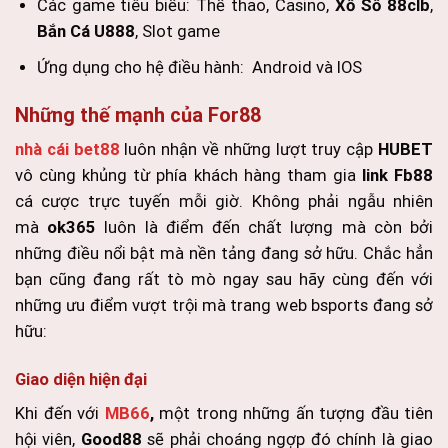
Các game tiêu biểu: Thể thao, Casino,
Xổ Số 88clb
,
Bắn Cá U888
, Slot game
Ứng dụng cho hệ điều hành: Android và IOS
Những thế mạnh của For88
nhà cái bet88
luôn nhận về những lượt truy cập
HUBET
vô cùng khủng từ phía khách hàng tham gia
link Fb88
cá cược trực tuyến mỗi giờ. Không phải ngẫu nhiên
mà
ok365
luôn là điểm đến chất lượng mà còn bởi
những điều nổi bật mà nền tảng đang sở hữu. Chắc hẳn
bạn cũng đang rất tò mò ngay sau hãy cùng đến với
những ưu điểm vượt trội mà trang web
bsports
đang sở
hữu:
Giao diện hiện đại
Khi đến với
MB66
,
một trong những ấn tượng đầu tiên
hội viên,
Good88
sẽ phải choáng ngợp đó chính là giao