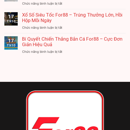
Nổ
Giải
ở
Chức năng bình luận bị tắt
Hũ
Đáp
Thể
Bất
Ý
Thao
Xổ Số Siêu Tốc For88 – Trúng Thưởng Lớn, Hồi
Bại
17
Nghĩa
SABA
Hộp Mỗi Ngày
Săn
Th10
Thú
For88
Thưởng
ở
Chức năng bình luận bị tắt
Vị
–
Lớn
Xổ
Điểm
Từ
Số
Bí Quyết Chiến Thắng Bắn Cá For88 – Cực Đơn
Hẹn
17
Cao
Siêu
Giản Hiệu Quả
Đẳng
Th10
Thủ
Tốc
Cấp
ở
Chức năng bình luận bị tắt
For88
For88
Không
Bí
–
Thể
Quyết
Trúng
Bỏ
Chiến
Thưởng
Lỡ
Thắng
Lớn,
Bắn
Hồi
Cá
Hộp
For88
Mỗi
–
Ngày
Cực
Đơn
Giản
Hiệu
Quả