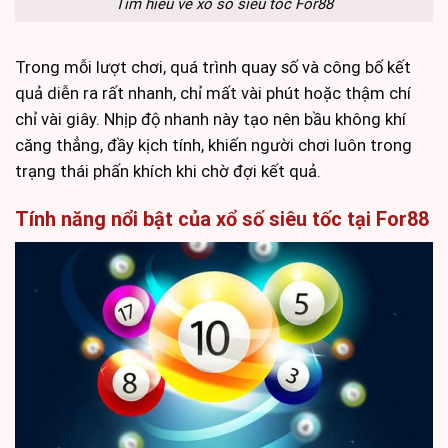
Tìm hiểu về xổ số siêu tốc For88
Trong mỗi lượt chơi, quá trình quay số và công bố kết
quả diễn ra rất nhanh, chỉ mất vài phút hoặc thậm chí
chỉ vài giây. Nhịp độ nhanh này tạo nên bầu không khí
căng thẳng, đầy kịch tính, khiến người chơi luôn trong
trạng thái phấn khích khi chờ đợi kết quả.
Tính năng nổi bật của xổ số siêu tốc tại For88