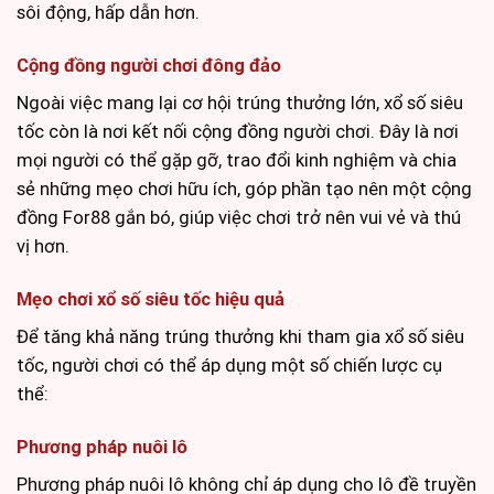
sôi động, hấp dẫn hơn.
Cộng đồng người chơi đông đảo
Ngoài việc mang lại cơ hội trúng thưởng lớn, xổ số siêu
tốc còn là nơi kết nối cộng đồng người chơi. Đây là nơi
mọi người có thể gặp gỡ, trao đổi kinh nghiệm và chia
sẻ những mẹo chơi hữu ích, góp phần tạo nên một cộng
đồng For88 gắn bó, giúp việc chơi trở nên vui vẻ và thú
vị hơn.
Mẹo chơi xổ số siêu tốc hiệu quả
Để tăng khả năng trúng thưởng khi tham gia xổ số siêu
tốc, người chơi có thể áp dụng một số chiến lược cụ
thể:
Phương pháp nuôi lô
Phương pháp nuôi lô không chỉ áp dụng cho lô đề truyền