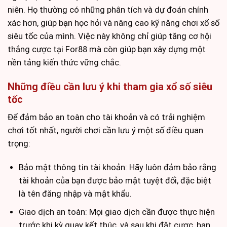
niên. Họ thường có những phân tích và dự đoán chính
xác hơn, giúp bạn học hỏi và nâng cao kỹ năng chơi xổ số
siêu tốc của mình. Việc này không chỉ giúp tăng cơ hội
thắng cược tại For88 mà còn giúp bạn xây dựng một
nền tảng kiến thức vững chắc.
Những điều cần lưu ý khi tham gia xổ số siêu
tốc
Để đảm bảo an toàn cho tài khoản và có trải nghiệm
chơi tốt nhất, người chơi cần lưu ý một số điều quan
trọng:
Bảo mật thông tin tài khoản: Hãy luôn đảm bảo rằng
tài khoản của bạn được bảo mật tuyệt đối, đặc biệt
là tên đăng nhập và mật khẩu.
Giao dịch an toàn: Mọi giao dịch cần được thực hiện
trước khi kỳ quay kết thúc, và sau khi đặt cược, bạn