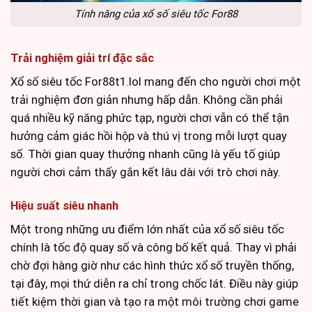
Tính năng của xổ số siêu tốc For88
Trải nghiệm giải trí đặc sắc
Xổ số siêu tốc For88t1.lol mang đến cho người chơi một
trải nghiệm đơn giản nhưng hấp dẫn. Không cần phải
quá nhiều kỹ năng phức tạp, người chơi vẫn có thể tận
hưởng cảm giác hồi hộp và thú vị trong mỗi lượt quay
số. Thời gian quay thưởng nhanh cũng là yếu tố giúp
người chơi cảm thấy gắn kết lâu dài với trò chơi này.
Hiệu suất siêu nhanh
Một trong những ưu điểm lớn nhất của xổ số siêu tốc
chính là tốc độ quay số và công bố kết quả. Thay vì phải
chờ đợi hàng giờ như các hình thức xổ số truyền thống,
tại đây, mọi thứ diễn ra chỉ trong chốc lát. Điều này giúp
tiết kiệm thời gian và tạo ra một môi trường chơi game