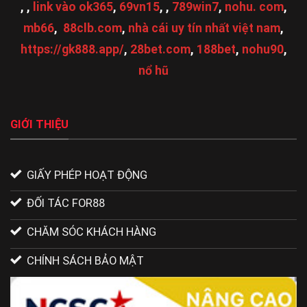
, ,
link vào ok365
,
69vn15
, ,
789win7
,
nohu. com
,
mb66
,
88clb.com
,
nhà cái uy tín nhất việt nam
,
https://gk888.app/
,
28bet.com
,
188bet
,
nohu90
,
nổ hũ
GIỚI THIỆU
GIẤY PHÉP HOẠT ĐỘNG
ĐỐI TÁC FOR88
CHĂM SÓC KHÁCH HÀNG
CHÍNH SÁCH BẢO MẬT