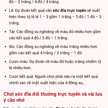
đỏ – 2 trắng / 4 đỏ / 4 trắng.
Lẻ: Dự đoán kết quả ván
xóc đĩa trực tuyến
sẽ xuất
hiện theo tỷ lệ lẻ 1 – 3 gồm 1 trắng – 3 đỏ / 1 đỏ – 3
trắng.
Tài: Các đồng xu nghiêng về màu đỏ nhiều hơn gồm
các kết quả 4 đỏ / 3 đỏ – 1 trắng.
Xỉu: Các đồng xu nghiêng về màu trắng nhiều hơn
gồm các kết quả 4 trắng / 3 trắng – 1 đỏ.
Cược màu: Dự đoán về màu đỏ hoặc trắng chiếm tỷ
lệ nhiều hơn.
Cược kết quả: Người chơi phải nêu ra một kết quả
chính xác về mặt xuất hiện của 4 đồng xu,…
Chơi xóc đĩa đổi thưởng trực tuyến và vài lưu
ý cần nhớ