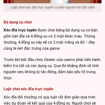
Luật chơi xóc đĩa trực tuyến cơ bản người mới cần nắm
Bộ dụng cụ chơi
Xóc đĩa trực tuyến
được chơi bằng bộ dụng cụ cơ bản
gồm bát đĩa và 4 đồng xu có 2 mặt khác màu. Thông
thường, 4 đồng xu này sẽ có 2 mặt trắng và đỏ – đây
cũng là nét đặc trưng của game.
Trước khi bắt đầu chơi, Dealer của casino phải tiến hành
kiểm tra tất cả các dụng cụ. Qua đó khẳng định về tính
nguyên vẹn, không bị tác động, đảm bảo yếu tố trung
thực.
Luật chơi xóc đĩa trực tuyến
Xóc đĩa đổi thưởng có quy luật rất đơn giản dựa trên
việc dự đoán về kết quả của 4 đồng xu. Người chơi sẽ