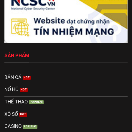
SẢN PHẨM
BẮN CÁ
NỔ HŨ
THỂ THAO
XỔ SỐ
CASINO