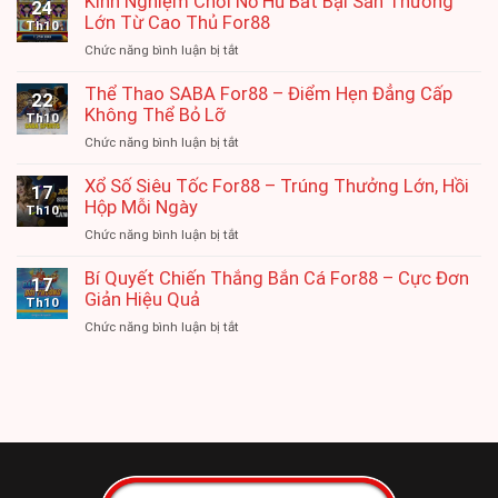
Kinh Nghiệm Chơi Nổ Hũ Bất Bại Săn Thưởng
24
Những
Lớn Từ Cao Thủ For88
Th10
Con
ở
Chức năng bình luận bị tắt
Số
Kinh
–
Nghiệm
Thể Thao SABA For88 – Điểm Hẹn Đẳng Cấp
Cùng
22
Chơi
Không Thể Bỏ Lỡ
For88
Th10
Nổ
Giải
ở
Chức năng bình luận bị tắt
Hũ
Đáp
Thể
Bất
Ý
Thao
Xổ Số Siêu Tốc For88 – Trúng Thưởng Lớn, Hồi
Bại
17
Nghĩa
SABA
Hộp Mỗi Ngày
Săn
Th10
Thú
For88
Thưởng
ở
Chức năng bình luận bị tắt
Vị
–
Lớn
Xổ
Điểm
Từ
Số
Bí Quyết Chiến Thắng Bắn Cá For88 – Cực Đơn
Hẹn
17
Cao
Siêu
Giản Hiệu Quả
Đẳng
Th10
Thủ
Tốc
Cấp
ở
Chức năng bình luận bị tắt
For88
For88
Không
Bí
–
Thể
Quyết
Trúng
Bỏ
Chiến
Thưởng
Lỡ
Thắng
Lớn,
Bắn
Hồi
Cá
Hộp
For88
Mỗi
–
Ngày